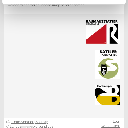
entsprechenden Hinweis. Bei Bekanntwerden von Rechtsverletzungen
werden wir derartige Inhalte umgehend entfernen.
Login
Druckversion
|
Sitemap
-
Webansicht
-
© Landesinnungsverband des